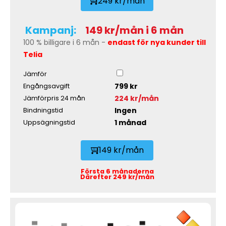
249 kr/mån
Kampanj:
149 kr/mån i 6 mån
100 % billigare i 6 mån -
endast för nya kunder till
Telia
Jämför
799 kr
Engångsavgift
224 kr/mån
Jämförpris 24 mån
Ingen
Bindningstid
1 månad
Uppsägningstid
149 kr/mån
Första 6 månaderna
Därefter 249 kr/mån