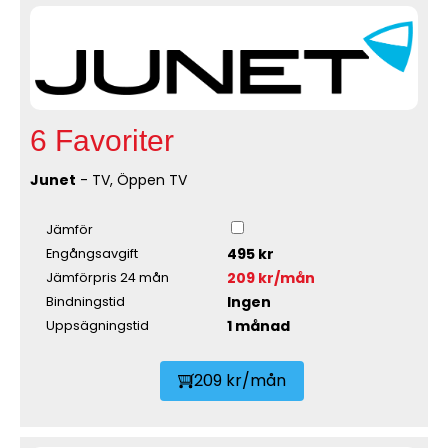
6 Favoriter
Junet
- TV, Öppen TV
Jämför
495 kr
Engångsavgift
209 kr/mån
Jämförpris 24 mån
Ingen
Bindningstid
1 månad
Uppsägningstid
209 kr/mån