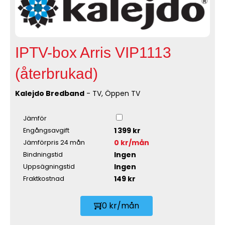
IPTV-box Arris VIP1113
(återbrukad)
Kalejdo Bredband
- TV, Öppen TV
Jämför
1 399 kr
Engångsavgift
0 kr/mån
Jämförpris 24 mån
Ingen
Bindningstid
Ingen
Uppsägningstid
149 kr
Fraktkostnad
0 kr/mån