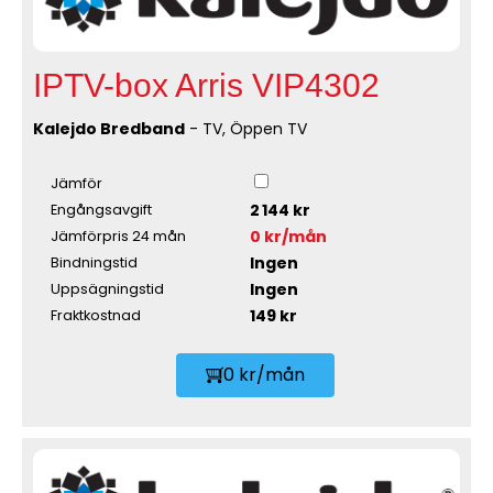
IPTV-box Arris VIP4302
Kalejdo Bredband
- TV, Öppen TV
Jämför
2 144 kr
Engångsavgift
0 kr/mån
Jämförpris 24 mån
Ingen
Bindningstid
Ingen
Uppsägningstid
149 kr
Fraktkostnad
0 kr/mån