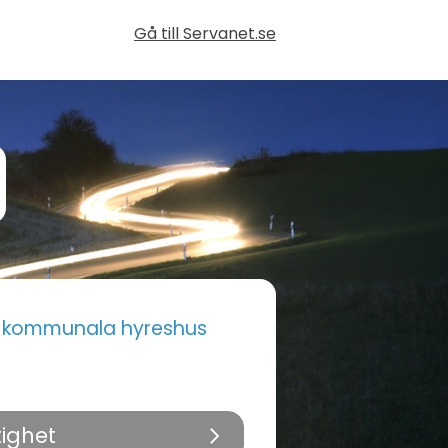
Gå till Servanet.se
i kommunala hyreshus
tighet