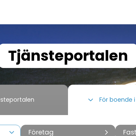
Tjänsteportalen
nsteportalen
För boende 
Företag
Fas