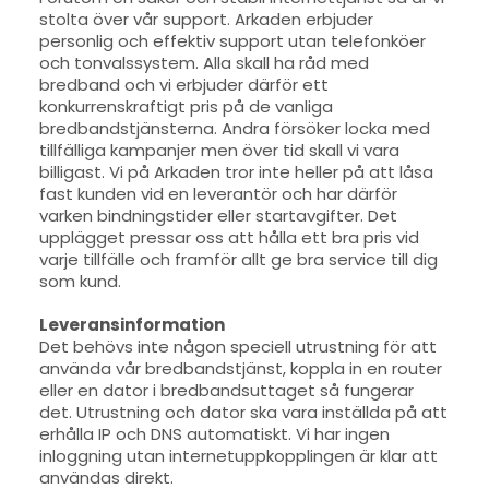
stolta över vår support. Arkaden erbjuder
personlig och effektiv support utan telefonköer
och tonvalssystem. Alla skall ha råd med
bredband och vi erbjuder därför ett
konkurrenskraftigt pris på de vanliga
bredbandstjänsterna. Andra försöker locka med
tillfälliga kampanjer men över tid skall vi vara
billigast. Vi på Arkaden tror inte heller på att låsa
fast kunden vid en leverantör och har därför
varken bindningstider eller startavgifter. Det
upplägget pressar oss att hålla ett bra pris vid
varje tillfälle och framför allt ge bra service till dig
som kund.
Leveransinformation
Det behövs inte någon speciell utrustning för att
använda vår bredbandstjänst, koppla in en router
eller en dator i bredbandsuttaget så fungerar
det. Utrustning och dator ska vara inställda på att
erhålla IP och DNS automatiskt. Vi har ingen
inloggning utan internetuppkopplingen är klar att
användas direkt.