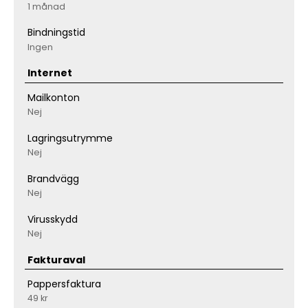
1 månad
Bindningstid
Ingen
Internet
Mailkonton
Nej
Lagringsutrymme
Nej
Brandvägg
Nej
Virusskydd
Nej
Fakturaval
Pappersfaktura
49 kr