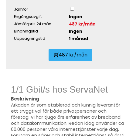
Jämför
Ingen
Engångsavgift
487 kr/mån
Jämförpris 24 mån
Ingen
Bindningstid
1 månad
Uppsägningstid
487 kr/mån
1/1 Gbit/s hos ServaNet
Beskrivning
Arkaden är som etablerad och kunnig leverantör
ett tryggt val för både privatpersoner och
företag. Vi har tjugo års erfarenhet av bredband
och datakommunikation. Redan idag använder ca
60.000 personer våra internettjänster varje dag.
Förutom en säker och stabil internettjänst så är vi