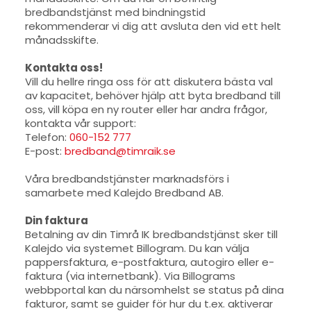
bredbandstjänst med bindningstid
rekommenderar vi dig att avsluta den vid ett helt
månadsskifte.
Kontakta oss!
Vill du hellre ringa oss för att diskutera bästa val
av kapacitet, behöver hjälp att byta bredband till
oss, vill köpa en ny router eller har andra frågor,
kontakta vår support:
Telefon:
060-152 777
E-post:
bredband@timraik.se
Våra bredbandstjänster marknadsförs i
samarbete med Kalejdo Bredband AB.
Din faktura
Betalning av din Timrå IK bredbandstjänst sker till
Kalejdo via systemet Billogram. Du kan välja
pappersfaktura, e-postfaktura, autogiro eller e-
faktura (via internetbank). Via Billograms
webbportal kan du närsomhelst se status på dina
fakturor, samt se guider för hur du t.ex. aktiverar