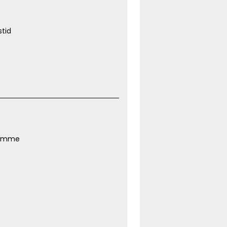
tid
rymme