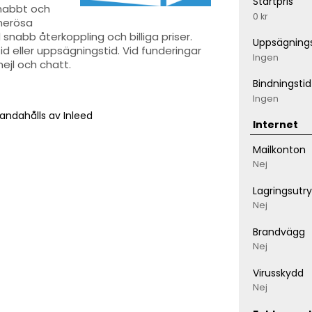
Startpris
snabbt och
0 kr
enerösa
snabb återkoppling och billiga priser.
Uppsägnings
id eller uppsägningstid. Vid funderingar
Ingen
mejl och chatt.
Bindningstid
Ingen
andahålls av Inleed
Internet
Mailkonton
Nej
Lagringsut
Nej
Brandvägg
Nej
Virusskydd
Nej