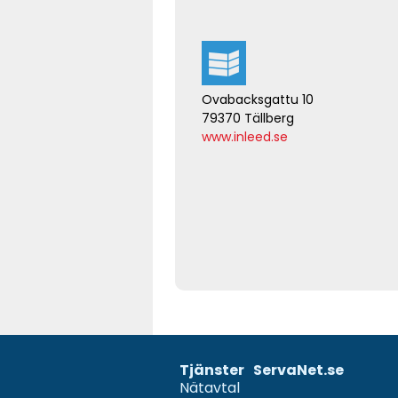
Ovabacksgattu 10
79370 Tällberg
www.inleed.se
Tjänster
ServaNet.se
Nätavtal