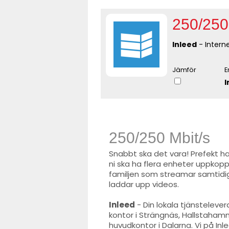
250/250
Inleed
- Interne
Jämför
E
I
250/250 Mbit/s
Snabbt ska det vara! Prefekt h
ni ska ha flera enheter uppkop
familjen som streamar samtidig
laddar upp videos.
Inleed
- Din lokala tjänsteleve
kontor i Strängnäs, Hallstaha
huvudkontor i Dalarna. Vi på Inl