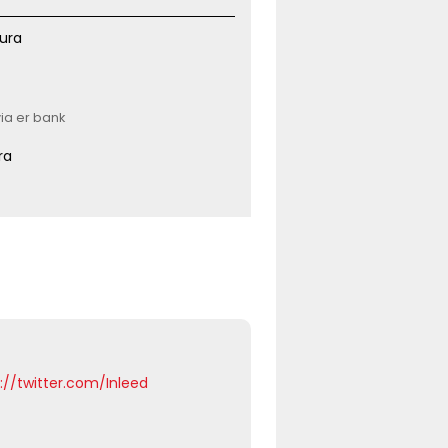
ura
via er bank
ra
s://twitter.com/Inleed