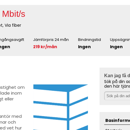
 Mbit/s
t, Via fiber
ngångsavgift
Jämförpris 24 mån
Bindningstid
Uppsägnin
ngen
219 kr/mån
Ingen
Ingen
Kan jag få 
Sök på din a
den här tjän
astighet om
plade inom
t eller
rantör med
Basinform
mmar och
eed vet hur