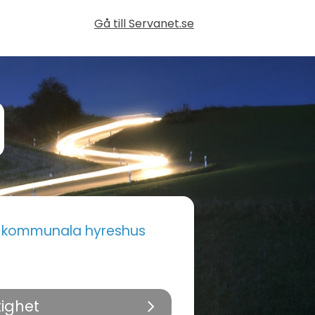
Gå till Servanet.se
i kommunala hyreshus
tighet