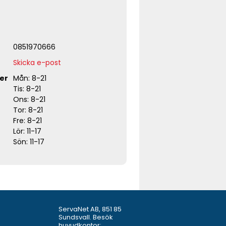
0851970666
Skicka e-post
er
Mån: 8-21
Tis: 8-21
Ons: 8-21
Tor: 8-21
Fre: 8-21
Lör: 11-17
Sön: 11-17
ServaNet AB, 851 85
Sundsvall. Besök
huvudkontor: