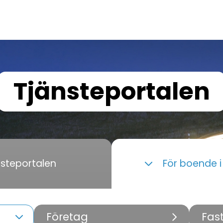
Tjänsteportalen
nsteportalen
För boende 
Företag
Fas