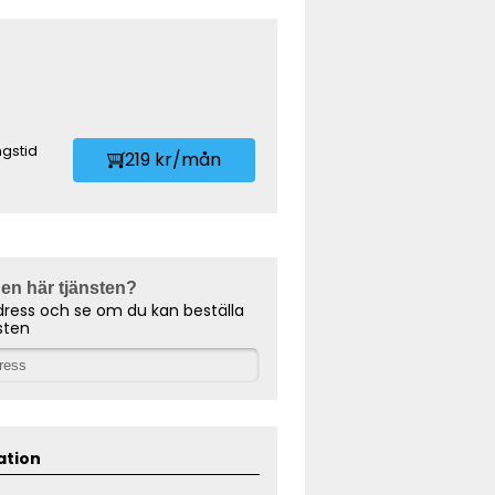
gstid
219 kr/mån
den här tjänsten?
dress och se om du kan beställa
sten
ation