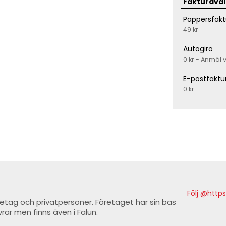
Fakturaval
Pappersfakt
49 kr
Autogiro
0 kr - Anmäl 
E-postfaktu
0 kr
Följ @http
företag och privatpersoner. Företaget har sin bas
rar men finns även i Falun.