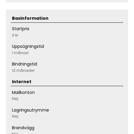
Basinformation
Startpris
0 kr
Uppsägningstid
1 månad
Bindningstid
12 månader
Internet
Mailkonton
Nej
Lagringsutrymme
Nej
Brandvägg
Nej