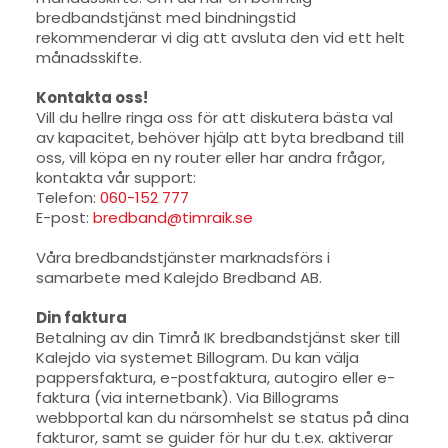
bredbandstjänst med bindningstid
rekommenderar vi dig att avsluta den vid ett helt
månadsskifte.
Kontakta oss!
Vill du hellre ringa oss för att diskutera bästa val
av kapacitet, behöver hjälp att byta bredband till
oss, vill köpa en ny router eller har andra frågor,
kontakta vår support:
Telefon:
060-152 777
E-post:
bredband@timraik.se
Våra bredbandstjänster marknadsförs i
samarbete med Kalejdo Bredband AB.
Din faktura
Betalning av din Timrå IK bredbandstjänst sker till
Kalejdo via systemet Billogram. Du kan välja
pappersfaktura, e-postfaktura, autogiro eller e-
faktura (via internetbank). Via Billograms
webbportal kan du närsomhelst se status på dina
fakturor, samt se guider för hur du t.ex. aktiverar