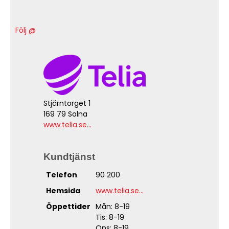
Följ @
Stjärntorget 1
169 79 Solna
www.telia.se...
Kundtjänst
Telefon
90 200
Hemsida
www.telia.se...
Öppettider
Mån: 8-19
Tis: 8-19
Ons: 8-19