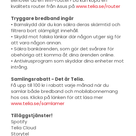
Behöver du en Wifi-router? Du kan köpa en
kvalitets router från Asus på
www.telia.se/router
Tryggare bredband ingår
• Barnskydd där du kan säkra deras skärmtid och
filtrera bort olämpligt innehåll.
• Skydd mot falska länkar där någon utger sig för
att vara någon annan.
• Säkra bankärenden, som gör det svårare för
obehöriga att komma åt dina ärenden online.
• Antivirusprogram som skyddar dina enheter mot
intrång.
Samlingsrabatt - Det är Telia.
Få upp till 100 kr i rabatt varje månad när du
samlar både bredband och mobilabonnemang
hos oss. Klicka på länken för att läsa mer
www.telia.se/samlamer
Tilläggstjänster!
Spotify
Telia Cloud
Storytel