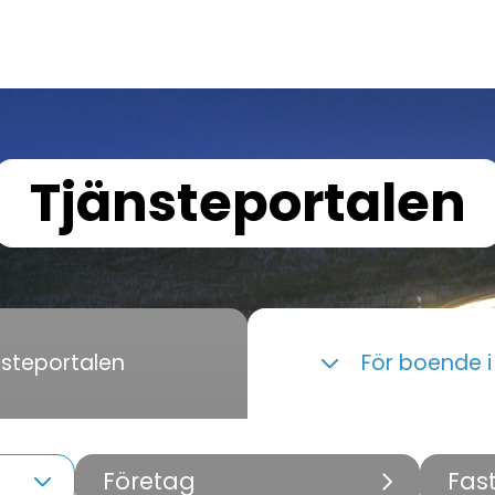
Tjänsteportalen
nsteportalen
För boende 
Företag
Fas