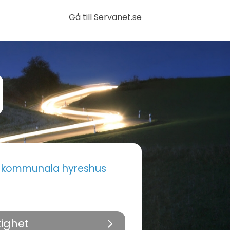
Gå till Servanet.se
i kommunala hyreshus
tighet