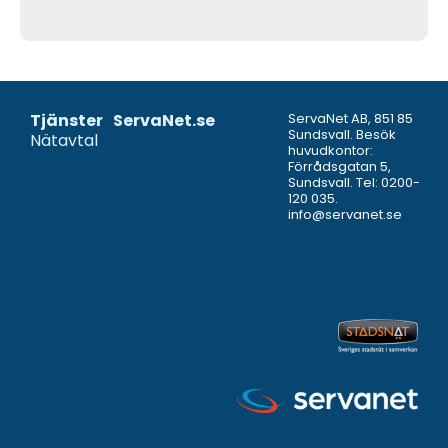
Tjänster
ServaNet.se
ServaNet AB, 851 85
Sundsvall. Besök
Nätavtal
huvudkontor:
Förrådsgatan 5,
Sundsvall. Tel:
0200-
120 035
.
info@servanet.se