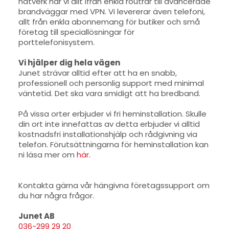
nätverk har vi allt ifrån enkla routrar till avancerade
brandväggar med VPN. Vi levererar även telefoni,
allt från enkla abonnemang för butiker och små
företag till speciallösningar för
porttelefonisystem.
Vi hjälper dig hela vägen
Junet strävar alltid efter att ha en snabb,
professionell och personlig support med minimal
väntetid. Det ska vara smidigt att ha bredband.
På vissa orter erbjuder vi fri heminstallation. Skulle
din ort inte innefattas av detta erbjuder vi alltid
kostnadsfri installationshjälp och rådgivning via
telefon. Förutsättningarna för heminstallation kan
ni läsa mer om
här.
Kontakta gärna vår hängivna företagssupport om
du har några frågor.
Junet AB
036-299 29 20