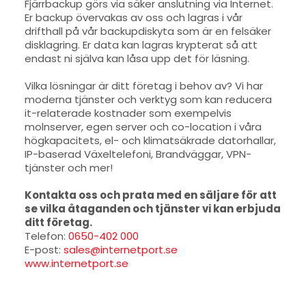
Fjärrbackup görs via säker anslutning via Internet.
Er backup övervakas av oss och lagras i vår
drifthall på vår backupdiskyta som är en felsäker
disklagring. Er data kan lagras krypterat så att
endast ni själva kan låsa upp det för läsning.
Vilka lösningar är ditt företag i behov av? Vi har
moderna tjänster och verktyg som kan reducera
it-relaterade kostnader som exempelvis
molnserver, egen server och co-location i våra
högkapacitets, el- och klimatsäkrade datorhallar,
IP-baserad Växeltelefoni, Brandväggar, VPN-
tjänster och mer!
Kontakta oss och prata med en säljare för att
se vilka åtaganden och tjänster vi kan erbjuda
ditt företag.
Telefon:
0650-402 000
E-post:
sales@internetport.se
www.internetport.se