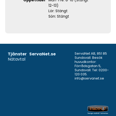
12-13)
Lör: Stängt
Sön: Stängt
Tjänster
ServaNet.se
ServaNet AB, 851 85
Sundsvall. Besök
Nätavtal
huvudkontor:
Förrådsgatan 5,
Sundsvall. Tel:
0200-
120 035
.
info@servanet.se