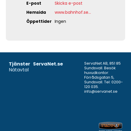
E-post
Skicka e-post
Hemsida
www.bahnhof.se...
Öppettider
Ingen
Tjänster
ServaNet.se
ServaNet AB, 851 85
Sundsvall. Besök
Nätavtal
huvudkontor:
Förrådsgatan 5,
Sundsvall. Tel:
0200-
120 035
.
info@servanet.se