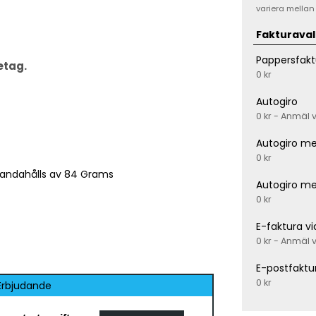
variera mellan
Fakturaval
Pappersfakt
etag.
0 kr
Autogiro
0 kr - Anmäl 
Autogiro me
0 kr
handahålls av 84 Grams
Autogiro me
0 kr
E-faktura v
0 kr - Anmäl 
E-postfaktu
0 kr
Erbjudande