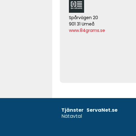
Spårvägen 20
901 31 Umeå
www.84grams.se
Tjänster
ServaNet.se
Nätavtal