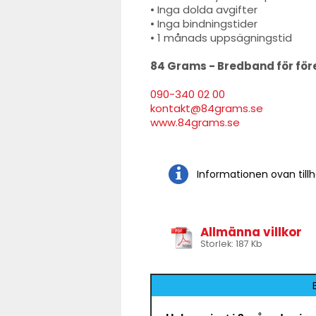
• Inga dolda avgifter
• Inga bindningstider
• 1 månads uppsägningstid
84 Grams - Bredband för för
090-340 02 00
kontakt@84grams.se
www.84grams.se
Informationen ovan till
Allmänna villkor
Storlek: 187 Kb