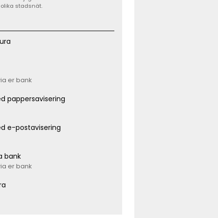
 olika stadsnät.
ura
via er bank
d pappersavisering
d e-postavisering
ia bank
via er bank
ra