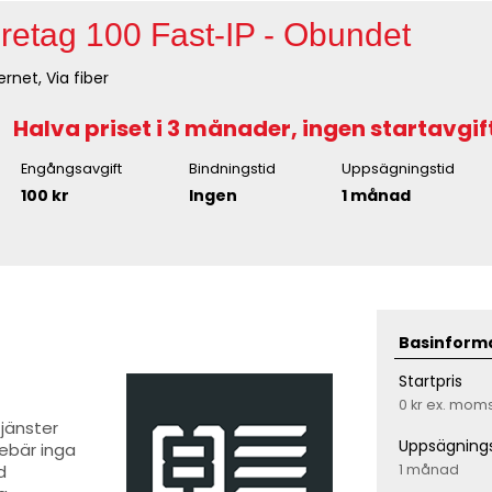
retag 100 Fast-IP - Obundet
ernet, Via fiber
Halva priset i 3 månader, ingen startavgift
Engångsavgift
Bindningstid
Uppsägningstid
100 kr
Ingen
1 månad
Basinform
Startpris
0 kr
ex. mom
jänster
Uppsägnings
nebär inga
1 månad
d