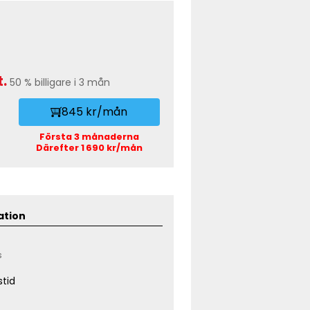
.
50 % billigare i 3 mån
845 kr/mån
Första 3 månaderna
Därefter 1 690 kr/mån
ation
s
tid