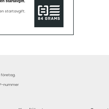
en startavgift.
en startavgift.
 företag.
t IP-nummer