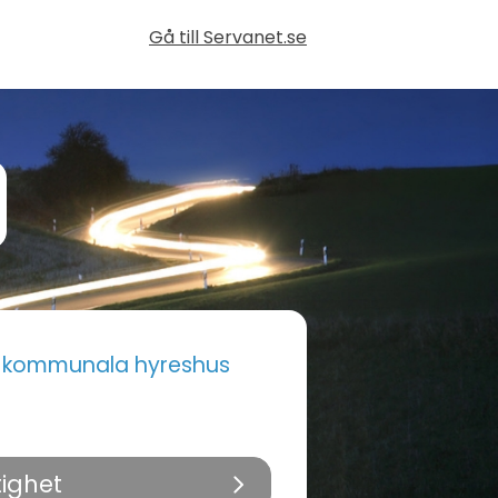
Gå till Servanet.se
i kommunala hyreshus
tighet