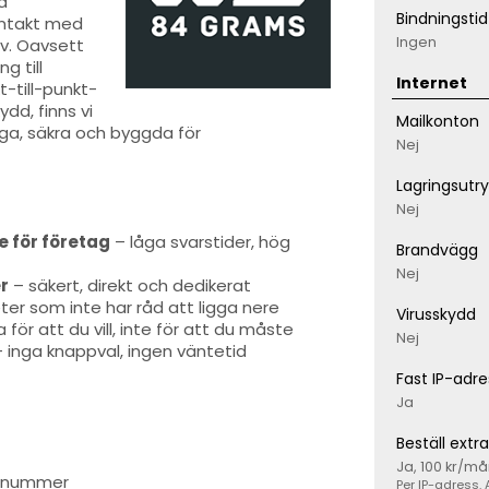
a
Bindningstid
ontakt med
Ingen
v. Oavsett
g till
Internet
-till-punkt-
dd, finns vi
Mailkonton
iga, säkra och byggda för
Nej
Lagringsut
Nej
e för företag
– låga svarstider, hög
Brandvägg
Nej
er
– säkert, direkt och dedikerat
er som inte har råd att ligga nere
Virusskydd
för att du vill, inte för att du måste
Nej
 inga knappval, ingen väntetid
Fast IP-adre
Ja
Beställ extr
Ja, 100 kr/m
IP-nummer
Per IP-adress. 