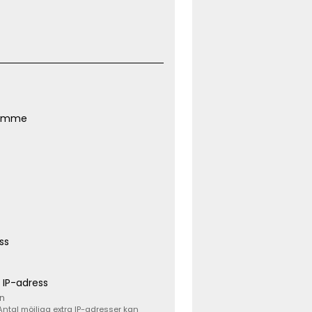
rymme
ss
a IP-adress
ån
Antal möjliga extra IP-adresser kan