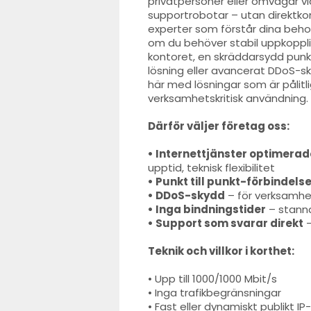
privatpersoner eller omvägar vi
supportrobotar – utan direktk
experter som förstår dina beho
om du behöver stabil uppkopplin
kontoret, en skräddarsydd punkt
lösning eller avancerat DDoS-sky
här med lösningar som är pålitl
verksamhetskritisk användning.
Därför väljer företag oss:
• Internettjänster optimerad
upptid, teknisk flexibilitet
• Punkt till punkt-förbindels
• DDoS-skydd
– för verksamhet
• Inga bindningstider
– stanna 
• Support som svarar direkt
–
Teknik och villkor i korthet:
• Upp till 1000/1000 Mbit/s
• Inga trafikbegränsningar
• Fast eller dynamiskt publikt 