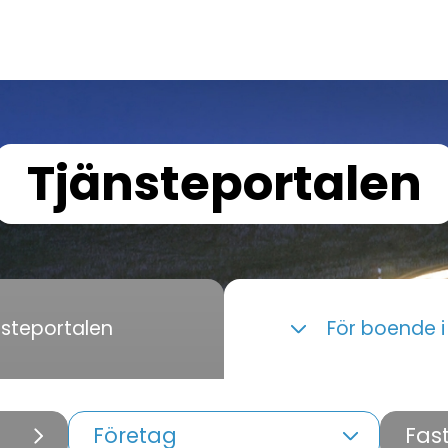
Tjänsteportalen
nsteportalen
För boende 
Företag
Fas