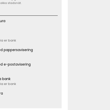
 olika stadsnät.
ura
via er bank
d pappersavisering
d e-postavisering
ia bank
via er bank
ra