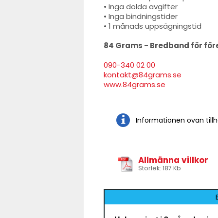
• Inga dolda avgifter
• Inga bindningstider
• 1 månads uppsägningstid
84 Grams - Bredband för för
090-340 02 00
kontakt@84grams.se
www.84grams.se
Informationen ovan till
Allmänna villkor
Storlek: 187 Kb