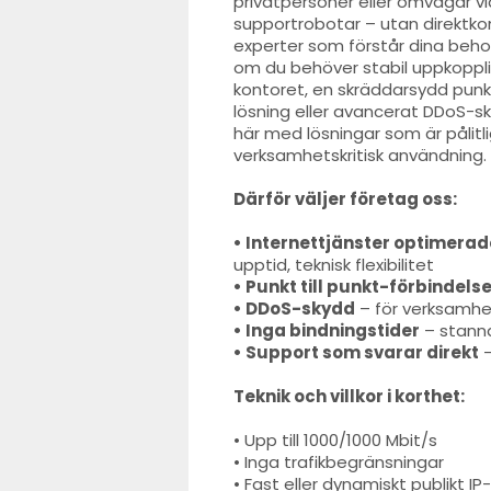
privatpersoner eller omvägar vi
supportrobotar – utan direktk
experter som förstår dina beho
om du behöver stabil uppkopplin
kontoret, en skräddarsydd punkt
lösning eller avancerat DDoS-sky
här med lösningar som är pålitl
verksamhetskritisk användning.
Därför väljer företag oss:
• Internettjänster optimerad
upptid, teknisk flexibilitet
• Punkt till punkt-förbindels
• DDoS-skydd
– för verksamhet
• Inga bindningstider
– stanna 
• Support som svarar direkt
–
Teknik och villkor i korthet:
• Upp till 1000/1000 Mbit/s
• Inga trafikbegränsningar
• Fast eller dynamiskt publikt 