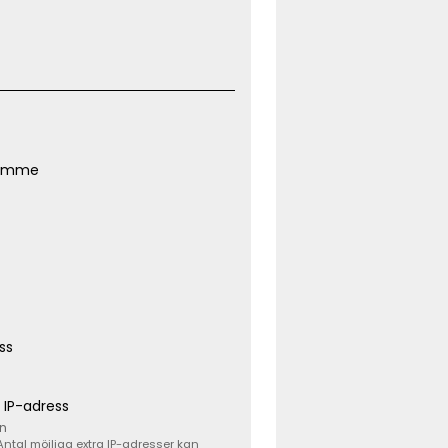
rymme
ss
a IP-adress
ån
Antal möjliga extra IP-adresser kan