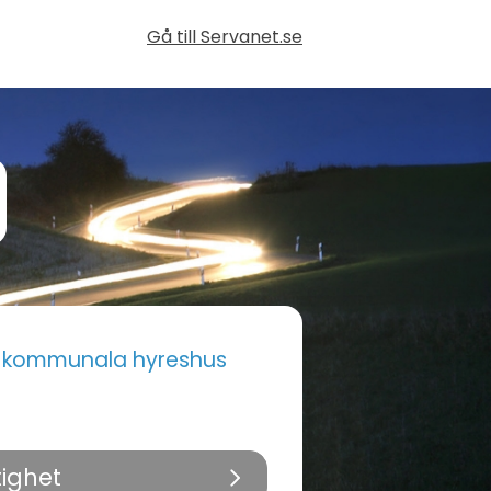
Gå till Servanet.se
i kommunala hyreshus
tighet