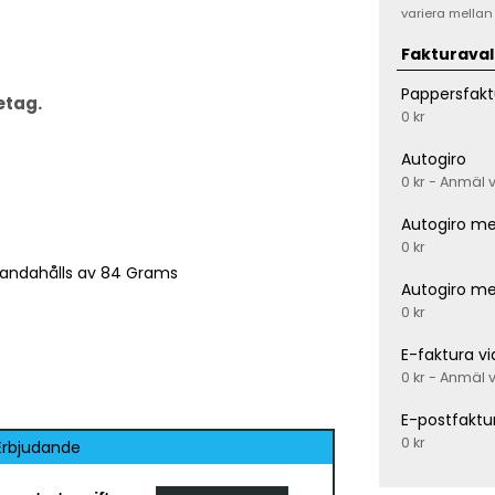
variera mellan
Fakturaval
Pappersfakt
etag.
0 kr
Autogiro
0 kr - Anmäl 
Autogiro me
0 kr
handahålls av 84 Grams
Autogiro me
0 kr
E-faktura v
0 kr - Anmäl 
E-postfaktu
0 kr
Erbjudande