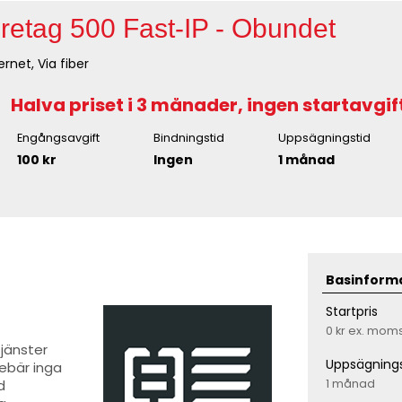
retag 500 Fast-IP - Obundet
ernet, Via fiber
Halva priset i 3 månader, ingen startavgift
Engångsavgift
Bindningstid
Uppsägningstid
100 kr
Ingen
1 månad
Basinform
Startpris
0 kr
ex. mom
jänster
Uppsägnings
nebär inga
1 månad
d