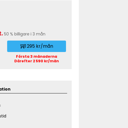
.
50 % billigare i 3 mån
1 295 kr/mån
Första 3 månaderna
Därefter 2 590 kr/mån
ation
s
tid