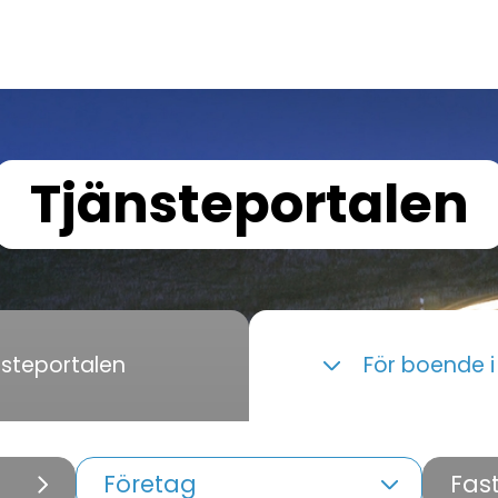
Tjänsteportalen
nsteportalen
För boende 
Företag
Fas