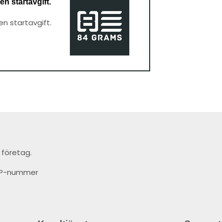
en startavgift.
en startavgift.
 företag.
t IP-nummer