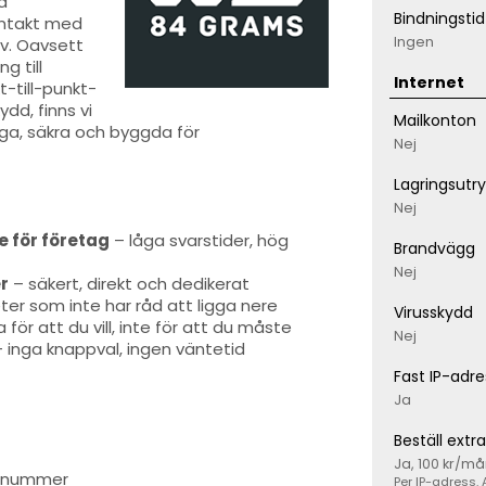
a
Bindningstid
ontakt med
Ingen
v. Oavsett
g till
Internet
-till-punkt-
dd, finns vi
Mailkonton
iga, säkra och byggda för
Nej
Lagringsut
Nej
e för företag
– låga svarstider, hög
Brandvägg
Nej
er
– säkert, direkt och dedikerat
er som inte har råd att ligga nere
Virusskydd
för att du vill, inte för att du måste
Nej
 inga knappval, ingen väntetid
Fast IP-adre
Ja
Beställ extr
Ja, 100 kr/m
IP-nummer
Per IP-adress. 