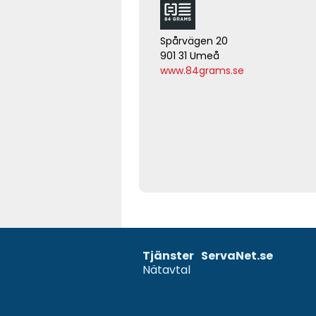
Spårvägen 20
901 31 Umeå
www.84grams.se
Tjänster
ServaNet.se
Nätavtal